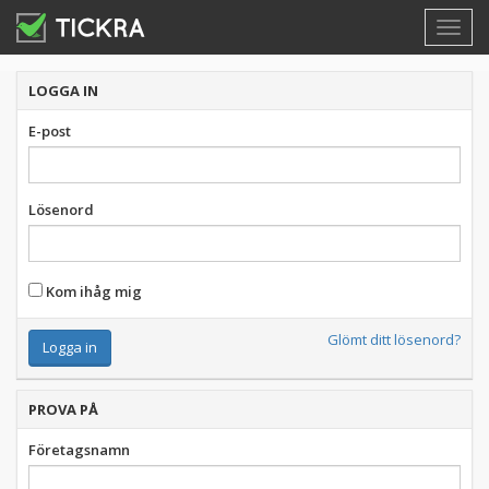
Toggl
navig
LOGGA IN
E-post
Lösenord
Kom ihåg mig
Glömt ditt lösenord?
PROVA PÅ
Företagsnamn